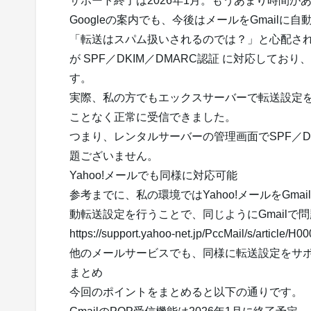
サポート終了は2026年1月。もうあまり時間が
Googleの案内でも、今後はメールをGmail
「転送はスパム扱いされるのでは？」と心配さ
が SPF／DKIM／DMARC認証 に対応してお
す。
実際、私の方でもエックスサーバーで転送設定を
ことなく正常に受信できました。
つまり、レンタルサーバーの管理画面でSPF／DK
題ございません。
Yahoo!メールでも同様に対応可能
参考までに、私の環境ではYahoo!メールをGma
動転送設定を行うことで、同じようにGmailで
https://support.yahoo-net.jp/PccMail/s/article/H
他のメールサービスでも、同様に転送設定をサ
まとめ
今回のポイントをまとめると以下の通りです。