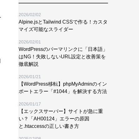
2026/02/02
ー
Alpine.jsとTailwind CSSで作る！カスタ
マイズ可能なスライダー
2026/02/01
WordPressのパーマリンクに「日本語」
はNG！失敗しないURL設定と改善策を
問
徹底解説
2026/01/21
【WordPress移転】phpMyAdminのイン
自
ポートエラー「#1044」を解決する方法
2026/01/17
【エックスサーバー】サイトが急に重
い？「AH00124」エラーの原因
と.htaccessの正しい書き方
2025/12/08