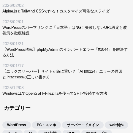
2026/02/02
Alpine.jsとTailwind CSSで作る！カスタマイズ可能なスライダー
2026/02/01
WordPressのパーマリンクに「日本語」はNG！失敗しないURL設定と改
善策を徹底解説
2026/01/21
【WordPress移転】phpMyAdminのインポートエラー「#1044」を解決す
る方法
2026/01/17
【エックスサーバー】サイトが急に重い？「AH00124」エラーの原因
と.htaccessの正しい書き方
2025/12/08
Windows11でOpenSSH+FileZillaを使ってSFTP接続する方法
カテゴリー
WordPress
PC・スマホ
サーバー・ドメイン
web制作